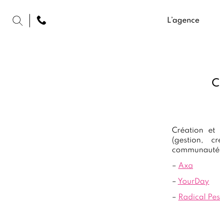
L’agence
C
Création et 
(gestion, c
communautés, 
–
Axa
–
YourDay
–
Radical Pes