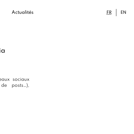
Actualités
FR
EN
ia
seaux sociaux
 de posts…),