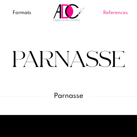
Formats
References
PARNASSE
Parnasse